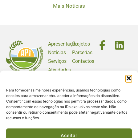
Mais Notícias
Apresentação
Projetos
Notícias
Parcerias
Serviços
Contactos
Atividades
apt@baldios.org
Para fornecer as melhores experiências, usamos tecnologias como
+351 259 348 151
cookies para armazenar e/ou aceder a informações do dispositivo.
(Chamada para a rede fixa nacional)
Rua Marechal Teixeira
Consentir com essas tecnologias nos permitirá processar dados, como
comportamento de navegação ou IDs exclusivos neste site. Não
Rebelo,
consentir ou retirar o consentimento pode afetar negativamante certos
Prédio dos
recursos e funções.
Quinchosos, Loja T
5000-525 Vila Real
Aceitar