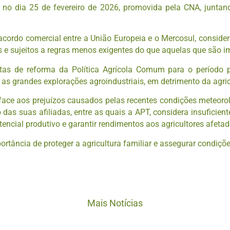
o dia 25 de fevereiro de 2026, promovida pela CNA, juntando
acordo comercial entre a União Europeia e o Mercosul, consider
s e sujeitos a regras menos exigentes do que aquelas que são i
tas de reforma da Política Agrícola Comum para o período p
s grandes explorações agroindustriais, em detrimento da agric
s face aos prejuízos causados pelas recentes condições meteoro
 das suas afiliadas, entre as quais a APT, considera insufici
tencial produtivo e garantir rendimentos aos agricultores afetad
rtância de proteger a agricultura familiar e assegurar condições
Mais Notícias