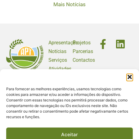
Mais Notícias
Apresentação
Projetos
Notícias
Parcerias
Serviços
Contactos
Atividades
apt@baldios.org
Para fornecer as melhores experiências, usamos tecnologias como
+351 259 348 151
cookies para armazenar e/ou aceder a informações do dispositivo.
(Chamada para a rede fixa nacional)
Rua Marechal Teixeira
Consentir com essas tecnologias nos permitirá processar dados, como
comportamento de navegação ou IDs exclusivos neste site. Não
Rebelo,
consentir ou retirar o consentimento pode afetar negativamante certos
Prédio dos
recursos e funções.
Quinchosos, Loja T
5000-525 Vila Real
Aceitar